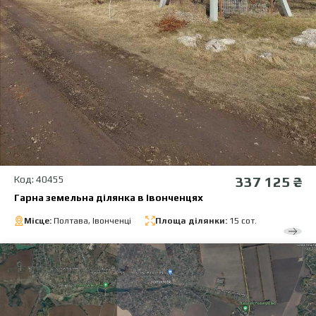
Код: 40455
337 125 ₴
Гарна земельна ділянка в Івонченцях
Місце:
Полтава, Івонченці
Площа ділянки:
15 сот.