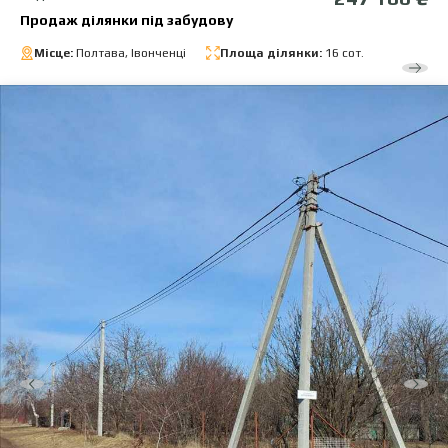
Продаж ділянки під забудову
Місце:
Полтава, Івонченці
Площа ділянки:
16 сот.