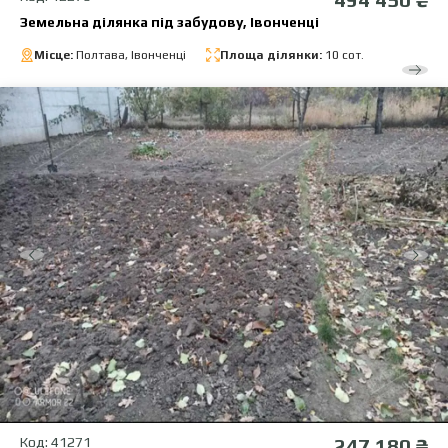
Земельна ділянка під забудову, Івонченці
Місце:
Полтава, Івонченці
Площа ділянки:
10 сот.
Код: 41271
247 180 ₴