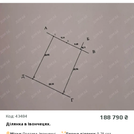
Код: 43484
188 790 ₴
Ділянка в Івончецях.
Місце:
Полтава, Івонченці
Площа ділянки:
5.76 сот.