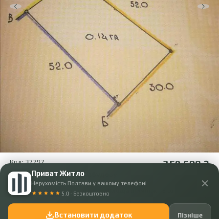
Код: 37797
359 600 ₴
Приват Житло
Зімельна ділянка під забудову
✕
Нерухомість Полтави у вашому телефоні
Місце:
Полтава, Івонченці
Площа ділянки:
15 сот.
5.0 · Безкоштовно
Встановити додаток
Пізніше