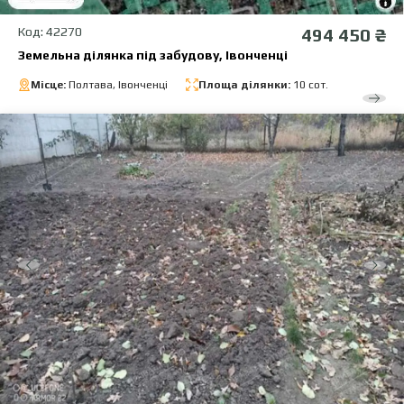
Код: 42270
494 450 ₴
Земельна ділянка під забудову, Івонченці
Місце:
Полтава, Івонченці
Площа ділянки:
10 сот.