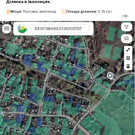
Ділянка в Івончецях.
Місце:
Полтава, Івонченці
Площа ділянки:
5.76 сот.