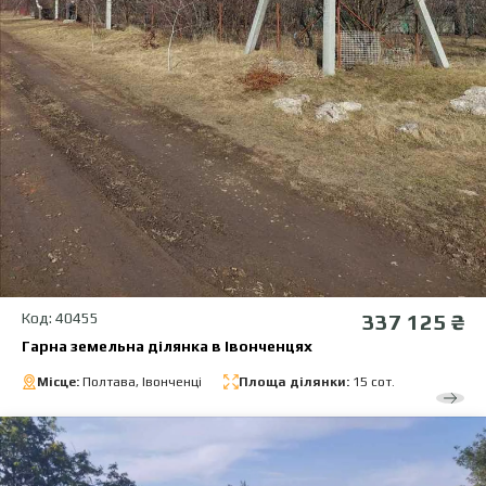
Код: 40455
337 125 ₴
Гарна земельна ділянка в Івонченцях
Місце:
Полтава, Івонченці
Площа ділянки:
15 сот.