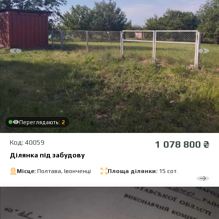
Переглядають:
2
Код: 40059
1 078 800 ₴
Ділянка під забудову
Місце:
Полтава, Івонченці
Площа ділянки:
15 сот.