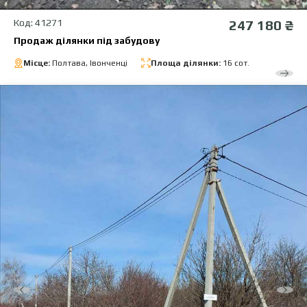
Код: 41271
247 180 ₴
Продаж ділянки під забудову
Місце:
Полтава, Івонченці
Площа ділянки:
16 сот.