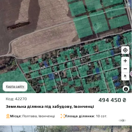
Код: 42270
494 450 ₴
Земельна ділянка під забудову, Івонченці
Місце:
Полтава, Івонченці
Площа ділянки:
10 сот.