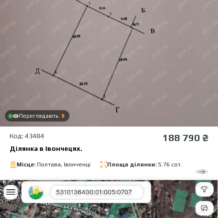
Переглядають:
8
Код: 43484
188 790 ₴
Ділянка в Івончецях.
Місце:
Полтава, Івонченці
Площа ділянки:
5.76 сот.