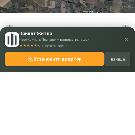
Приват Житло
✕
Нерухомість Полтави у вашому телефоні
5.0 · Безкоштовно
Встановити додаток
Пізніше
Код: 38486
224 750 ₴
Ділянка для будівництва в Івонченцях