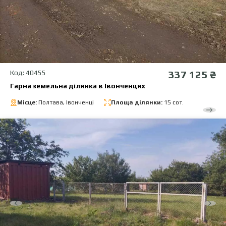
Код: 40455
337 125 ₴
Гарна земельна ділянка в Івонченцях
Місце:
Полтава, Івонченці
Площа ділянки:
15 сот.