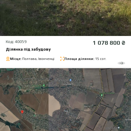
Код: 40059
1 078 800 ₴
Ділянка під забудову
Місце:
Полтава, Івонченці
Площа ділянки:
15 сот.