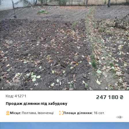
Код: 41271
247 180 ₴
Продаж ділянки під забудову
Місце:
Полтава, Івонченці
Площа ділянки:
16 сот.