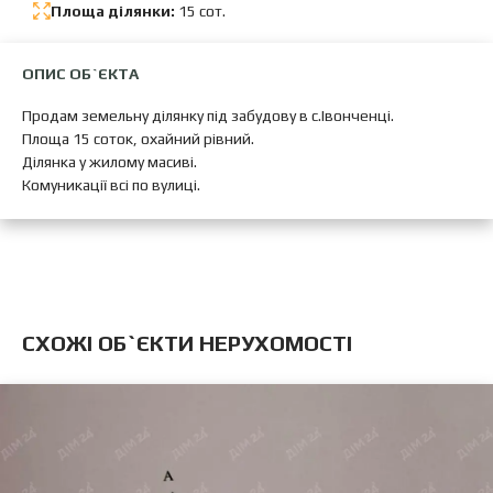
Площа ділянки:
15 сот.
ОПИС ОБ`ЄКТА
Продам земельну ділянку під забудову в с.Івонченці.
Площа 15 соток, охайний рівний.
Ділянка у жилому масиві.
Комуникації всі по вулиці.
CХОЖІ ОБ`ЄКТИ НЕРУХОМОСТІ