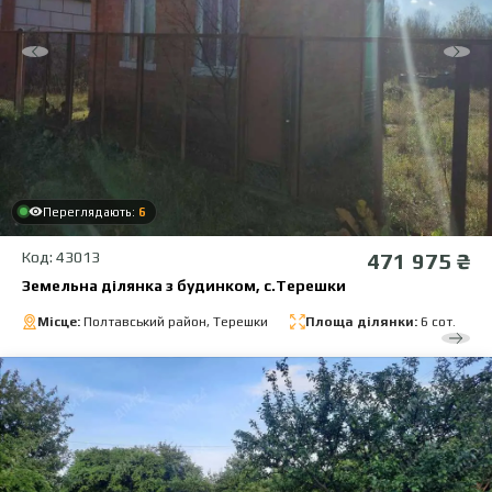
Переглядають:
6
Код: 43013
471 975 ₴
Земельна ділянка з будинком, с.Терешки
Місце:
Полтавський район, Терешки
Площа ділянки:
6 сот.