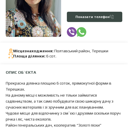
Показати телефон
Місцезнаходження:
Полтавський район, Терешки
Площа ділянки:
6 сот.
ОПИС ОБ`ЄКТА
Прекрасна ділянка площею 6 соток, прямокутної форми в
Терешках.
На даному місці є можливість не тільки займатися
садівництвом, а так само побудувати свою шикарну дачу з
сучасних матеріалів і зі зручним для вас плануванням.
Чудове місце для відпочинку з сім`єю і друзями оскільки поруч
річка і ліс, чиста екологія.
Район генеральських дач, кооператив “Золоті піски”