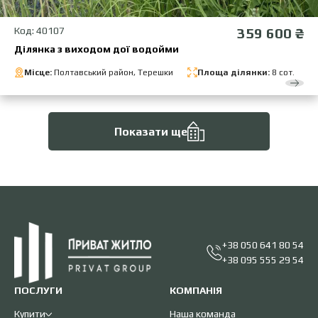
Код: 40107
359 600 ₴
Ділянка з виходом дої водойми
Місце:
Полтавський район, Терешки
Площа ділянки:
8 сот.
Показати ще
+38 050 641 80 54
+38 095 555 29 54
ПОСЛУГИ
КОМПАНІЯ
Купити
Наша команда