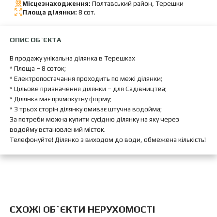
Місцезнаходження:
Полтавський район, Терешки
Площа ділянки:
8 сот.
ОПИС ОБ`ЄКТА
В продажу унікальна ділянка в Терешках
* Площа – 8 соток;
* Електропостачання проходить по межі ділянки;
* Цільове призначення ділянки – для Садівництва;
* Ділянка має прямокутну форму;
* З трьох сторін ділянку омиває штучна водойма;
За потреби можна купити сусідню ділянку на яку через
водойму встановлений місток.
Телефонуйте! Ділянко з виходом до води, обмежена кількість!
CХОЖІ ОБ`ЄКТИ НЕРУХОМОСТІ