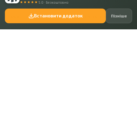
5.0 · Безкоштовно
Чудова земельна ділянка в Терешках
Встановити додаток
Пізніше
Місце:
Полтавський район, Терешки
Площа ділянки:
14 сот.
Показати ще
+38 050 641 80 54
+38 095 555 29 54
ПОСЛУГИ
КОМПАНІЯ
Купити
Наша команда
Орендувати
Умови співпраці
Продати
Відгуки