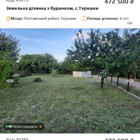
472 500 ₴
Земельна ділянка з будинком, с.Терешки
Місце:
Полтавський район, Терешки
Площа ділянки:
6 сот.
Переглядають:
8
Код: 40184