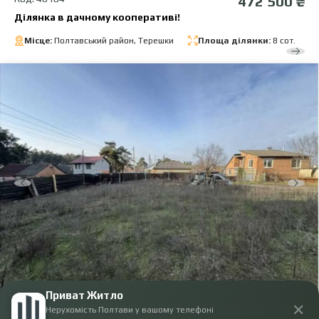
472 500 ₴
Ділянка в дачному кооперативі!
Місце:
Полтавський район, Терешки
Площа ділянки:
8 сот.
Приват Житло
✕
Нерухомість Полтави у вашому телефоні
Код: 38607
3 465 000 ₴