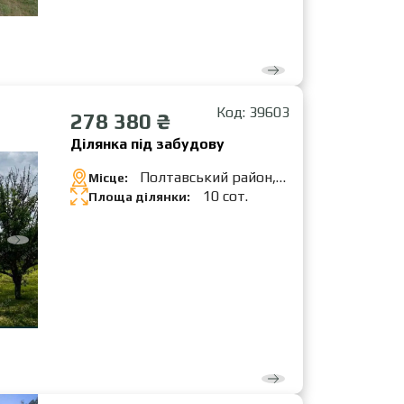
Код: 39603
278 380 ₴
Ділянка під забудову
Полтавський район,
Місце:
Шостаки
10 сот.
Площа ділянки: