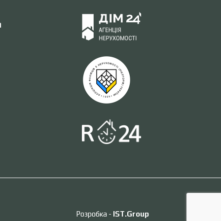
а
Розробка -
IST.Group