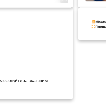
Місце
Шост
Площа
елефонуйте за вказаним