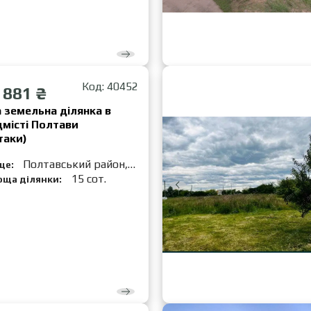
Код: 40452
 881 ₴
 земельна ділянка в
місті Полтави
таки)
Полтавський район,
це:
стаки
15 сот.
оща ділянки: