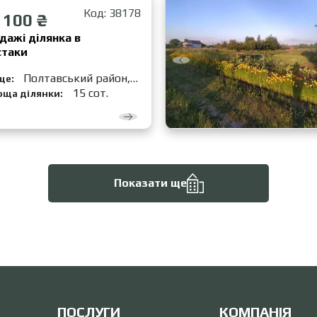
Код: 38178
 100 ₴
дажі ділянка в
стаки
Полтавський район,
це:
стаки
15 сот.
оща ділянки:
Показати ще
ПОСЛУГИ
КОМПАНІЯ