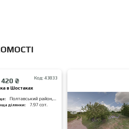
ХОМОСТІ
Код: 43833
 420 ₴
нка в Шостаках
Полтавський район,
це:
стаки
7.97 сот.
оща ділянки: