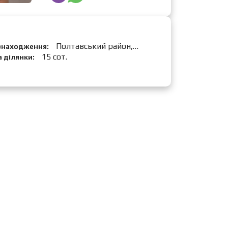
Полтавський район,
знаходження:
аки
15 сот.
 ділянки: