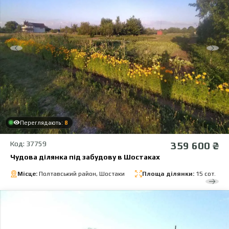
Переглядають:
8
Код: 37759
359 600 ₴
Чудова ділянка під забудову в Шостаках
Місце:
Полтавський район, Шостаки
Площа ділянки:
15 сот.