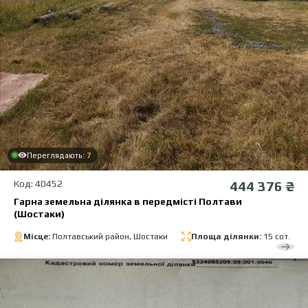
Переглядають:
7
Код: 40452
444 376 ₴
Гарна земельна ділянка в передмісті Полтави
(Шостаки)
Місце:
Полтавський район, Шостаки
Площа ділянки:
15 сот.