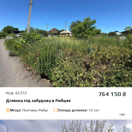
Код: 42372
764 150 ₴
Ділянка під забудову в Рибцях
Місце:
Полтава, Рибці
Площа ділянки:
12 сот.