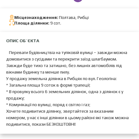
Місцезнаходження:
Полтава, Рибці
Площа ділянки:
9 сот.
ОПИС ОБ`ЄКТА
Переваги будівництвіа на тупіковій вулиці – завжди можна
домовитися з сусідами та перекрити заїзд шлагбаумом.
Завжди буде тихо та затишно, без лишніх автомобілів під
вікнами будинку та менше пилу.
У продажу земельна ділянка в Рибцях по вул. Геологіна:
* Загальна площа 9 соток в формі трапеції;
* В провулку всього 6 земельних ділянок, одна з ділянок є у
продажу;
* Комунікації по вулиці, поряд є світло і газ;
Хочете подивитися ділянку, звертайтеся за вказаним
номером, у нас є інші ділянки в цьому районі які також можна
подивитися, покази БЕЗКОШТОВНІ!