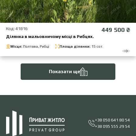
Код: 41816
449 500 ₴
Ділянка в мальовничому місці в Рибцях.
Місце:
Полтава, Рибці
Площа ділянки:
15 сот.
Показати ще
+38 050 641 80 54
+38 095 555 29 54