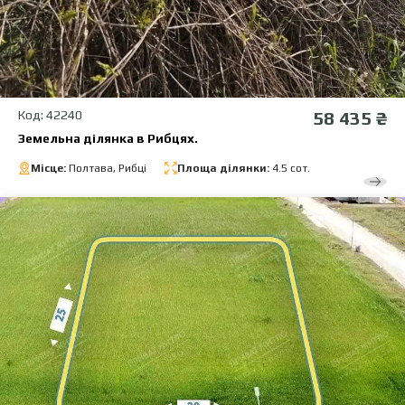
Код: 42240
58 435 ₴
Земельна ділянка в Рибцях.
Місце:
Полтава, Рибці
Площа ділянки:
4.5 сот.