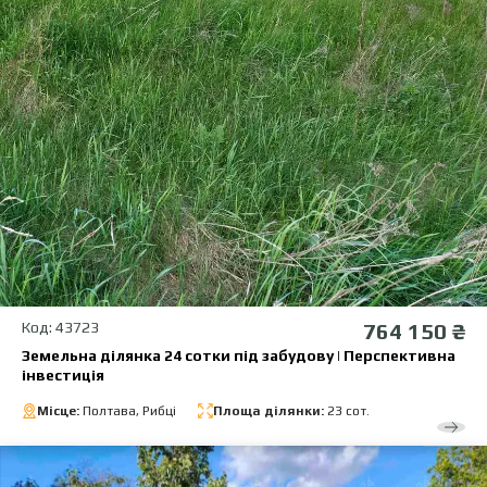
Код: 43723
764 150 ₴
Земельна ділянка 24 сотки під забудову | Перспективна
інвестиція
Місце:
Полтава, Рибці
Площа ділянки:
23 сот.