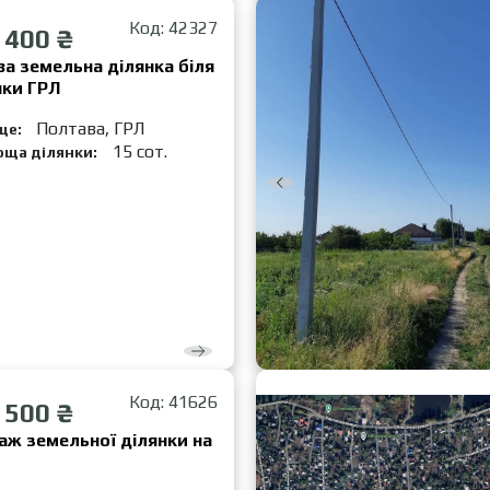
Код: 42327
 400 ₴
а земельна ділянка біля
нки ГРЛ
Полтава, ГРЛ
це:
15 сот.
оща ділянки:
Код: 41626
 500 ₴
аж земельної ділянки на