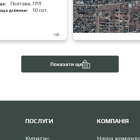
Полтава, ГРЛ
це:
10 сот.
оща ділянки:
Показати ще
ПОСЛУГИ
КОМПАНІЯ
Купити
Наша команд