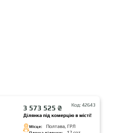
Код: 42643
3 573 525 ₴
Ділянка під комерцію в місті!
Полтава, ГРЛ
Місце:
17 сот.
Площа ділянки: