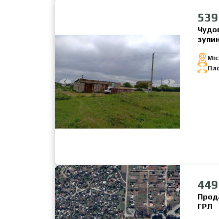
539
Чудов
зупи
Міс
Пл
449
Прод
ГРЛ