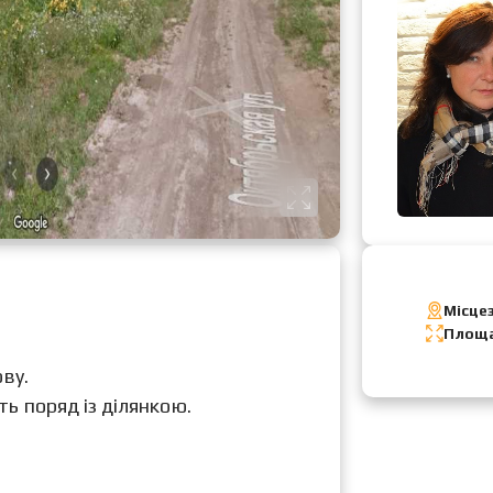
Місце
Площа
ву.
ть поряд із ділянкою.