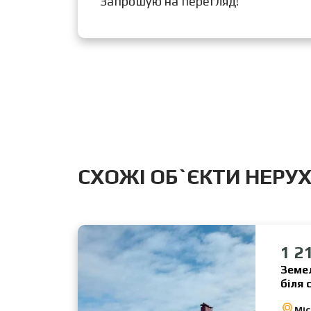
Запрошую на перегляд!
CХОЖІ ОБ`ЄКТИ НЕРУ
1 2
Земел
біля 
Міс