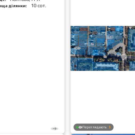
10 сот.
оща ділянки:
Переглядають:
3