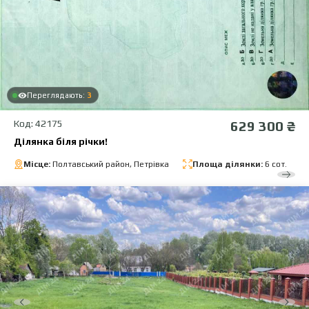
Переглядають:
3
Код: 42175
629 300 ₴
Ділянка біля річки!
Місце:
Полтавський район, Петрівка
Площа ділянки:
6 сот.