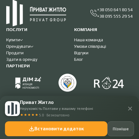
+38 050 641 80 54
+38 095 555 29 54
ПОСЛУГИ
КОМПАНІЯ
Купити
Наша команда
Орендувати
Умови співпраці
Продати
Відгуки
Здати в оренду
Блог
ПАРТНЕРИ
Приват Житло
✕
Нерухомість Полтави у вашому телефоні
Приват житло
5.0 · Безкоштовно
2008 - 2026. Всі права захищені.
Розробка -
IST.Group
Встановити додаток
Пізніше