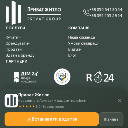
+38 050 641 80 54
+38 095 555 29 54
ПОСЛУГИ
КОМПАНІЯ
Купити
Наша команда
Орендувати
Умови співпраці
Продати
Відгуки
Здати в оренду
Блог
ПАРТНЕРИ
Приват Житло
✕
Нерухомість Полтави у вашому телефоні
Приват житло
5.0 · Безкоштовно
2008 - 2026. Всі права захищені.
Розробка -
IST.Group
Встановити додаток
Пізніше