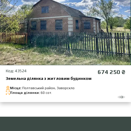
Код: 43524
674 250 ₴
Земельна ділянка з житловим будинком
Місце:
Полтавський район, Заворскло
Площа ділянки:
60 сот.