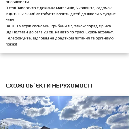
оновлювати
В селі Заворскло є декілька магазинів, Укрпошта, садочок,
їздить шкільний автобус та возить дітей до школи в сусіднє
село.
За 300 метрів сосновий, грибний ліс, також поряд є річка.
Від Полтави до села 20 хв. на авто по трасі. Скрізь асфальт.
Телефонуйте, відповім на доадткові питання та організую
показ!
CХОЖІ ОБ`ЄКТИ НЕРУХОМОСТІ