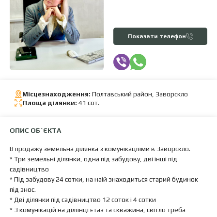
Показати телефон
Місцезнаходження:
Полтавський район, Заворскло
Площа ділянки:
41 сот.
ОПИС ОБ`ЄКТА
В продажу земельна ділянка з комунікаціями в Заворскло.
* Три земельні ділянки, одна під забудову, дві інші під
садівництво
* Під забудову 24 сотки, на наій знаходиться старий будинок
під знос.
* Дві ділянки під садівництво 12 соток і 4 сотки
* З комунікацій на ділянці є газ та скважина, світло треба