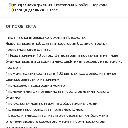
Місцезнаходження:
Полтавський район, Верхоли
Площа ділянки:
10 сот.
ОПИС ОБ`ЄКТА
Тиша та спокій заміського життя у Верхолах.
Якщо ви мрієте побудувати просторий будинок, тоді ця
пропозиція саме для вас.
* Площа ділянки 10 соток. Це дозволить побудувати не лише
будинок мрії, а й створити ландшафтну атмосферу на власному
подвір`ї;
* комунікації знаходяться в 100 метрах, що дозволить дуже
швидко завести їх на ділянку;
* присвоєно кадастровий номер;
* призначення для будівництва і обслуговування жилого
будинку;
* по сусідству нові котеджі та доброзичливі сусіди;
* ідеальна пропозиція, за приємною ціною.
Верхоли знаходяться на лівому березі річки Коломак в
оточенні лісового соснового масиву, поруч продуктові
магазини є школа.