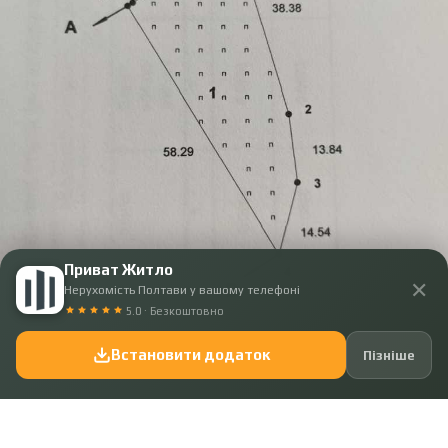
Приват Житло
✕
Нерухомість Полтави у вашому телефоні
5.0 · Безкоштовно
Встановити додаток
Пізніше
Код: 42328
314 300 ₴
Чудова пропозиція земельної ділянки в Верхолах