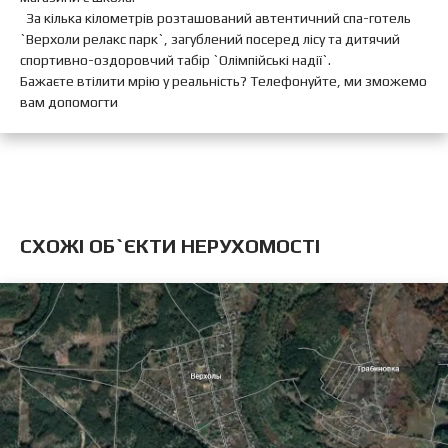
За кілька кілометрів розташований автентичний спа-готель
`Верхоли релакс парк`, загублений посеред лісу та дитячий
спортивно-оздоровчий табір `Олімпійські надії`.
Бажаєте втілити мрію у реальність? Телефонуйте, ми зможемо
вам допомогти
CХОЖІ ОБ`ЄКТИ НЕРУХОМОСТІ