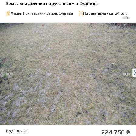
Земельна ділянка поруч з лісом в Судіївці.
Місце:
Полтавський район, Судіївка
Площа ділянки:
24 сот.
Код: 36762
224 750 ₴