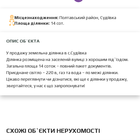
Місцезнаходження:
Полтавський район, Судіївка
Площа ділянки:
14 сот.
ОПИС ОБ`ЄКТА
У продажу земельна ділянка в с.Судіївка
Ділянка розміщена на заселеній вулиці з хорошим під`їздом.
Загальна площа 14 соток – повний пакет документів.
Приєднане світло – 220 в, газ та вода – по межі ділянки.
Цікаво переглянути чи дізнатися, які ще є ділянки у продажу,
звертайтеся, у нас є що запропонувати!
CХОЖІ ОБ`ЄКТИ НЕРУХОМОСТІ