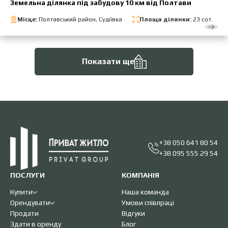
Земельна ділянка під забудову 10 км від Полтави
Місце:
Полтавський район, Судіївка
Площа ділянки:
23 сот.
Показати ще
+38 050 641 80 54
+38 095 555 29 54
ПОСЛУГИ
КОМПАНІЯ
Купити
Наша команда
Орендувати
Умови співпраці
Продати
Відгуки
Здати в оренду
Блог