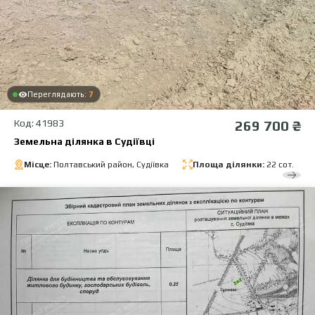
Переглядають:
7
Код: 41983
269 700 ₴
Земельна ділянка в Судіївці
Місце:
Полтавський район, Судіївка
Площа ділянки:
22 сот.