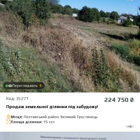
Переглядають:
9
Код: 35271
224 750 ₴
Продаж земельної ділянки під забудову!
Місце:
Полтавський район, Великий Тростянець
Площа ділянки:
15 сот.