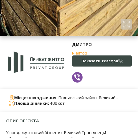
ДМИТРО
Ріелтор
Показати телефон
Місцезнаходження:
Полтавський район, Великий
Тростянець
Площа ділянки:
400 сот.
ОПИС ОБ`ЄКТА
У продажу готовий бізнес в с Великий Тростянець!