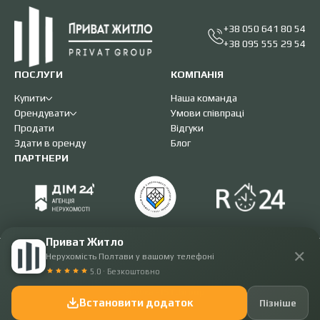
+38 050 641 80 54
+38 095 555 29 54
ПОСЛУГИ
КОМПАНІЯ
Купити
Наша команда
Орендувати
Умови співпраці
Продати
Відгуки
Здати в оренду
Блог
ПАРТНЕРИ
Приват Житло
✕
Нерухомість Полтави у вашому телефоні
Приват житло
5.0 · Безкоштовно
2008 - 2026. Всі права захищені.
Розробка -
IST.Group
Встановити додаток
Пізніше