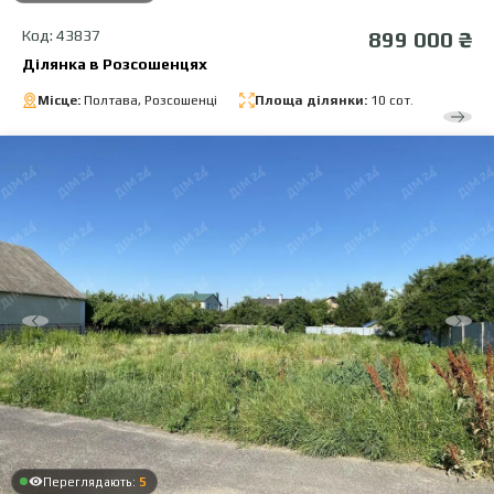
Код: 43837
899 000 ₴
Ділянка в Розсошенцях
Місце:
Полтава, Розсошенці
Площа ділянки:
10 сот.
Переглядають:
5