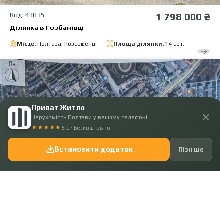
Код: 43835
1 798 000 ₴
Ділянка в Горбанівці
Місце:
Полтава, Розсошенці
Площа ділянки:
14 сот.
Приват Житло
✕
Нерухомість Полтави у вашому телефоні
5.0 · Безкоштовно
Встановити додаток
Пізніше