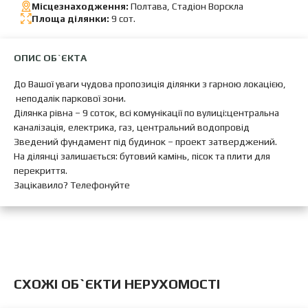
Місцезнаходження:
Полтава, Стадіон Ворскла
Площа ділянки:
9 сот.
ОПИС ОБ`ЄКТА
До Вашої уваги чудова пропозиція ділянки з гарною локацією,
неподалік паркової зони.
Ділянка рівна – 9 соток, всі комунікації по вулиці:центральна
каналізація, електрика, газ, центральний водопровід
Зведений фундамент під будинок – проект затверджений.
На ділянці залишається: бутовий камінь, пісок та плити для
перекриття.
Зацікавило? Телефонуйте
CХОЖІ ОБ`ЄКТИ НЕРУХОМОСТІ