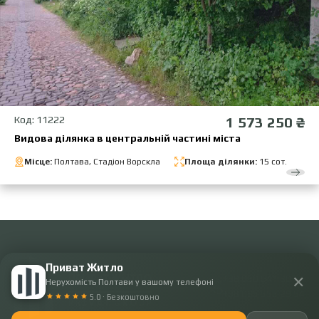
Код: 11222
1 573 250 ₴
Видова ділянка в центральній частині міста
Місце:
Полтава, Стадіон Ворскла
Площа ділянки:
15 сот.
Приват Житло
✕
+38 050 641 80 54
Нерухомість Полтави у вашому телефоні
+38 095 555 29 54
5.0 · Безкоштовно