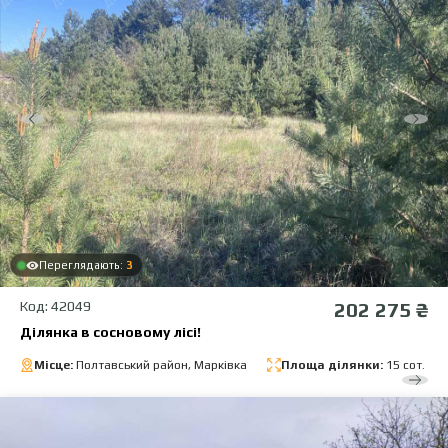
Переглядають:
3
Код: 42049
202 275 ₴
Ділянка в сосновому лісі!
Місце:
Полтавський район, Марківка
Площа ділянки:
15 сот.