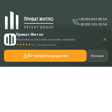
+38 050 641 80 54
+38 095 555 29 54
Приват Житло
ПОСЛУГИ
КОМПАНІЯ
✕
Нерухомість Полтави у вашому телефоні
Купити
Наша команда
5.0 · Безкоштовно
Орендувати
Умови співпраці
Продати
Відгуки
Встановити додаток
Пізніше
Здати в оренду
Блог
ПАРТНЕРИ
Приват житло
2008 - 2026. Всі права захищені.
Розробка -
IST.Group