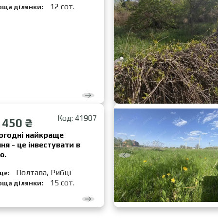
12 сот.
оща ділянки:
Код: 41907
 450 ₴
огодні найкраще
ня - це інвестувати в
ю.
Полтава, Рибці
це:
15 сот.
оща ділянки: