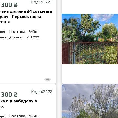
Код: 43723
 300 ₴
ьна ділянка 24 сотки під
ову | Перспективна
тиція
Полтава, Рибці
це:
23 сот.
оща ділянки:
Код: 42372
 300 ₴
ка під забудову в
ях
Полтава, Рибці
це: