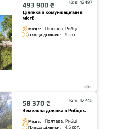
Код: 42497
493 900 ₴
Ділянка з комунікаціями в
місті!
Полтава, Рибці
Місце:
6 сот.
Площа ділянки:
Код: 42240
58 370 ₴
Земельна ділянка в Рибцях.
Полтава, Рибці
Місце:
4.5 сот.
Площа ділянки: