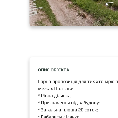
ОПИС ОБ`ЄКТА
Гарна пропозиція для тих хто мріє п
межах Полтави!
* Рівна ділянка;
* Призначення під забудову;
* Загальна площа 20 соток;
* Габарити ділянки: