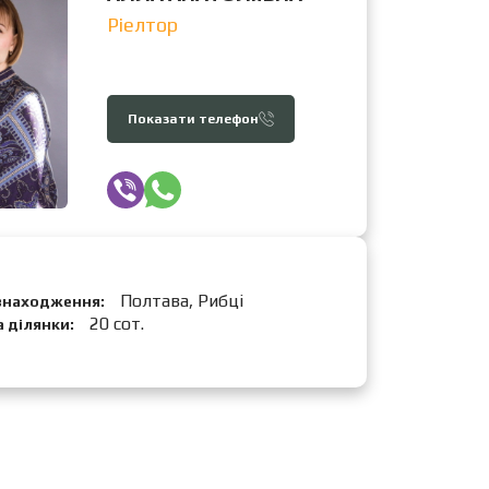
Ріелтор
Показати телефон
Полтава, Рибці
знаходження:
20 сот.
 ділянки: