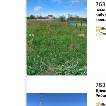
763
Земел
забуд
інвес
Міс
Пл
763
Ділян
Рибц
Міс