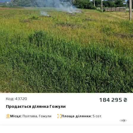
Код: 43720
184 295 ₴
Продається ділянка Гожули
Місце:
Полтава, Гожули
Площа ділянки:
5 сот.