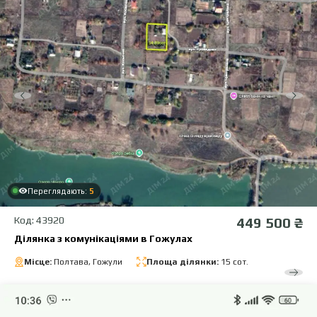
Переглядають:
5
Код: 43920
449 500 ₴
Ділянка з комунікаціями в Гожулах
Місце:
Полтава, Гожули
Площа ділянки:
15 сот.