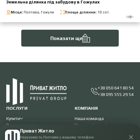
Земельна ділянка під забудову в Гожулах
Місце:
Полтава, Гожули
Площа ділянки:
10 сот.
Показати ще
+38 050 641 80 54
+38 095 555 29 54
ПОСЛУГИ
КОМПАНІЯ
Купити
Наша команда
Орендувати
Умови співпраці
Приват Житло
Продати
Відгуки
✕
Нерухомість Полтави у вашому телефоні
Здати в оренду
Блог