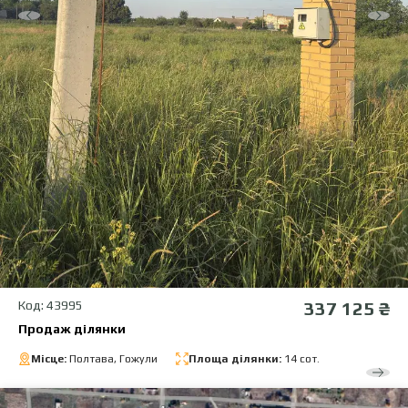
Код: 43995
337 125 ₴
Продаж ділянки
Місце:
Полтава, Гожули
Площа ділянки:
14 сот.