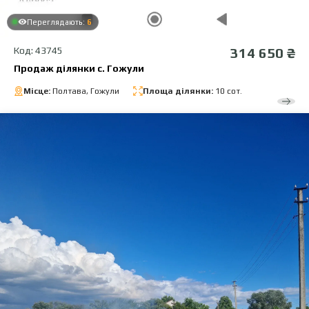
Переглядають:
6
Код: 43745
314 650 ₴
Продаж ділянки с. Гожули
Місце:
Полтава, Гожули
Площа ділянки:
10 сот.