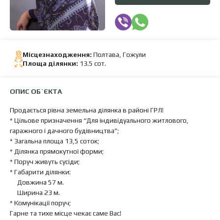
Місцезнаходження:
Полтава, Гожули
Площа ділянки:
13.5 сот.
ОПИС ОБ`ЄКТА
Продається рівна земельна ділянка в районі ГРЛ!
* Цільове призначення “Для індивідуального житлового,
гаражного і дачного будівництва”;
* Загальна площа 13,5 соток;
* Ділянка прямокутної форми;
* Поруч живуть сусіди;
* Габарити ділянки:
Довжина 57 м.
Ширина 23 м.
* Комунікації поруч;
Гарне та тихе місце чекає саме Вас!