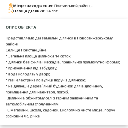
Місцезнаходження:
Полтавський район,
.Новосанжарський р-н
Площа ділянки:
14 сот.
ОПИС ОБ`ЄКТА
Представляємо дві земельні ділянки в Новосанжарському
районі.
Селище Пристанційне.
* Загальна площа діляноки 14 соток;
* ділянки без схилів і каскадів, правильної прямокутної форми;
* призначення під забудову;
* вода колодязь у дворі;
* газ і електрика по вулиці поруч з ділянкою;
* на ділянці є дерев`яний будиночок для відпочинку,
приміщення для інвентаря, погріб.
Ділянки в обжитому селі з гарним залізничним та
автомобільним сполученням.
Є магазини, школа, садочок. Екологічно чисте місце, поруч
сосновий ліс, річка.