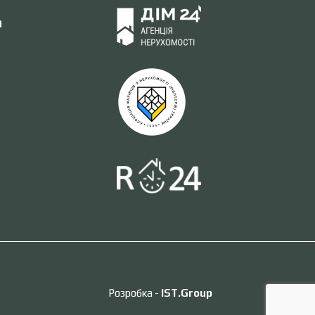
а
Розробка -
IST.Group