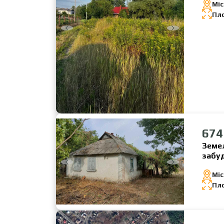
Міс
Пл
674
Земел
забуд
Міс
Пл