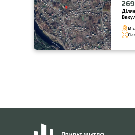
269
Ділян
Ваку
Міс
Пл