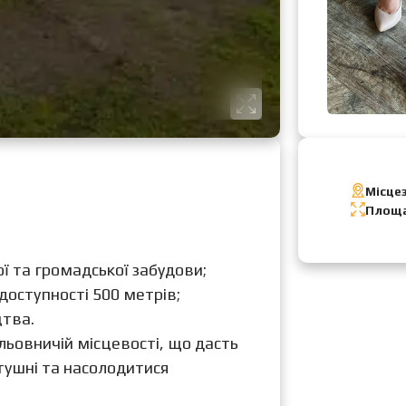
Місце
Площа
ї та громадської забудови;
в доступності 500 метрів;
цтва.
льовничій місцевості, що дасть
тушні та насолодитися