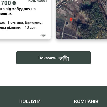
Код: 40661
 700 ₴
ка під забудову на
ленцях
Полтава, Вакуленці
це:
10 сот.
оща ділянки:
Показати ще
ПОСЛУГИ
КОМПАНІЯ