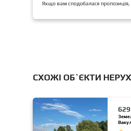
Якщо вам сподобалася пропозиція,
CХОЖІ ОБ`ЄКТИ НЕРУ
629
Земел
Ваку