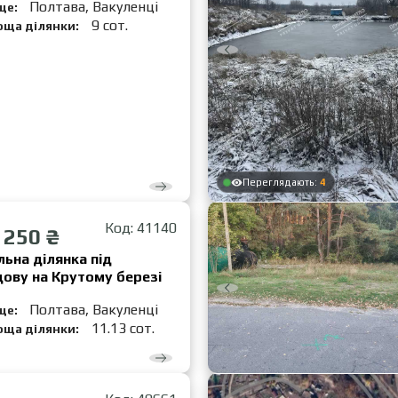
Полтава, Вакуленці
це:
9 сот.
оща ділянки:
Переглядають:
4
Код: 41140
 250 ₴
ьна ділянка під
ову на Крутому березі
Полтава, Вакуленці
це:
11.13 сот.
оща ділянки: