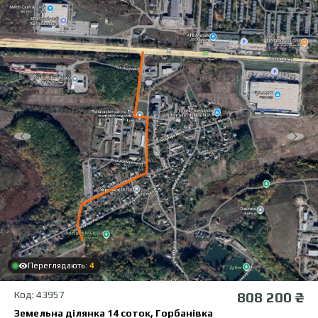
Переглядають:
4
Код: 43957
808 200 ₴
Земельна ділянка 14 соток, Горбанівка