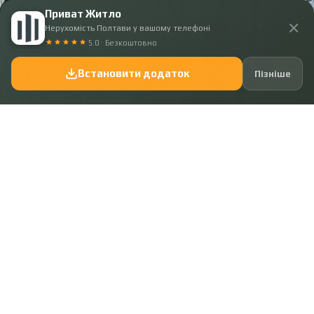
Приват Житло
✕
Нерухомість Полтави у вашому телефоні
5.0 · Безкоштовно
Встановити додаток
Пізніше
Переглядають:
8
Код: 42743
942 900 ₴
Ділянка, де починається нове життя — Горбанівка!
Місце:
Полтава, Розсошенці
Площа ділянки:
10 сот.