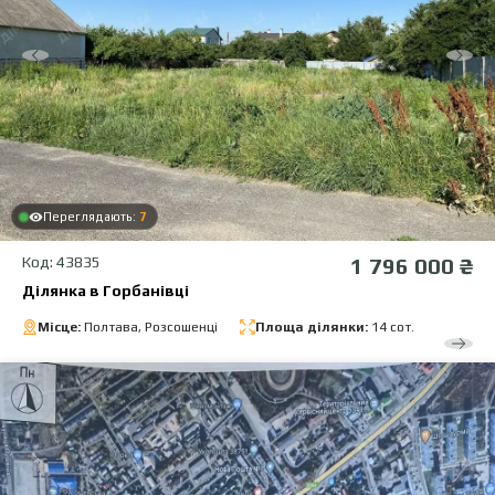
Переглядають:
7
Код: 43835
1 796 000 ₴
Ділянка в Горбанівці
Місце:
Полтава, Розсошенці
Площа ділянки:
14 сот.