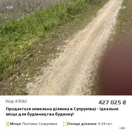
Код: 43582
427 025 ₴
Продається земельна ділянка в Супрунівці - ідеальне
місце для будівництва будинку!
Місце:
Полтава, Супрунівка
Площа ділянки:
9.34 сот.