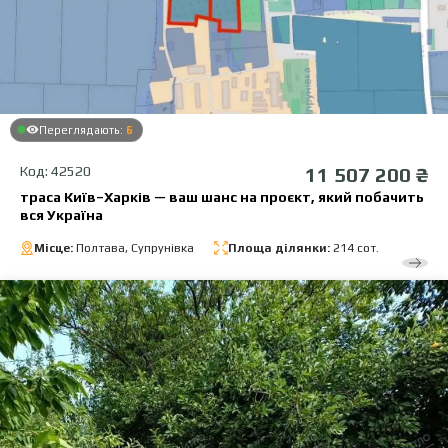
Переглядають:
6
Код: 42520
11 507 200 ₴
траса Київ–Харків — ваш шанс на проєкт, який побачить
вся Україна
Місце:
Полтава, Супрунівка
Площа ділянки:
214 сот.