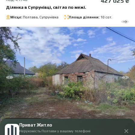
427 025 ₴
Ділянка в Супрунівці, світло по межі.
Місце:
Полтава, Супрунівка
Площа ділянки:
10 сот.
Переглядають:
3
Приват Житло
✕
Нерухомість Полтави у вашому телефоні
Код: 41455
494 450 ₴