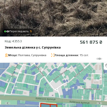
Переглядають:
5
Код: 43553
561 875 ₴
Земельна ділянка у с. Супрунівка
Місце:
Полтава, Супрунівка
Площа ділянки:
15 сот.