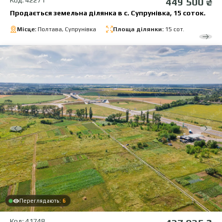
Код: 42271
449 500 ₴
Продається земельна ділянка в с. Супрунівка, 15 соток.
Місце:
Полтава, Супрунівка
Площа ділянки:
15 сот.
Переглядають:
6
Код: 41748