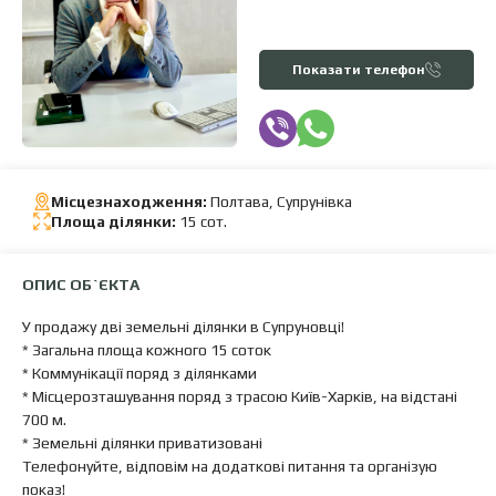
Показати телефон
Місцезнаходження:
Полтава, Супрунівка
Площа ділянки:
15 сот.
ОПИС ОБ`ЄКТА
У продажу дві земельні ділянки в Супруновці!
* Загальна площа кожного 15 соток
* Коммунікації поряд з ділянками
* Місцерозташування поряд з трасою Київ-Харків, на відстані
700 м.
* Земельні ділянки приватизовані
Телефонуйте, відповім на додаткові питання та організую
показ!