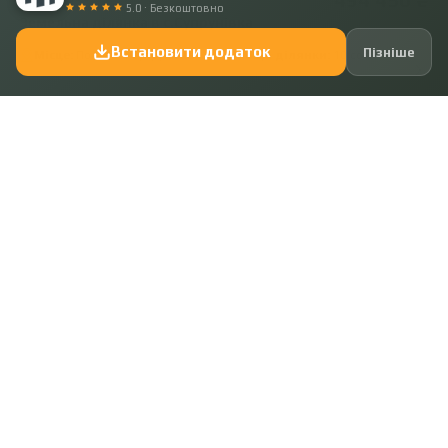
5.0 · Безкоштовно
Земельна ділянка в с.Супрунівка
Встановити додаток
Пізніше
Місце:
Полтава, Супрунівка
Площа ділянки:
10 сот.
Показати ще
+38 050 641 80 54
+38 095 555 29 54
ПОСЛУГИ
КОМПАНІЯ
Купити
Наша команда
Орендувати
Умови співпраці
Продати
Відгуки