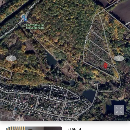
ДАР`Я