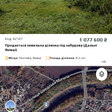
Код: 42147
1 077 600 ₴
Продається земельна ділянка під забудову (Дальні
Яківці)
Місце:
Полтава, Яківці
Площа ділянки:
8.2 сот.