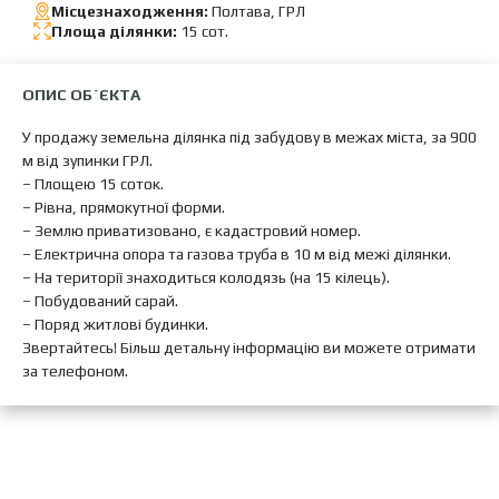
Місцезнаходження:
Полтава, ГРЛ
Площа ділянки:
15 сот.
ОПИС ОБ`ЄКТА
У продажу земельна ділянка під забудову в межах міста, за 900
м від зупинки ГРЛ.
– Площею 15 соток.
– Рівна, прямокутної форми.
– Землю приватизовано, є кадастровий номер.
– Електрична опора та газова труба в 10 м від межі ділянки.
– На території знаходиться колодязь (на 15 кілець).
– Побудований сарай.
– Поряд житлові будинки.
Звертайтесь! Більш детальну інформацію ви можете отримати
за телефоном.