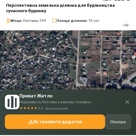
Перспективна земельна ділянка для будівництва
сучасного будинку
Місце:
Полтава, ГРЛ
Площа ділянки:
15 сот.
Приват Житло
✕
Нерухомість Полтави у вашому телефоні
5.0 · Безкоштовно
Встановити додаток
Пізніше