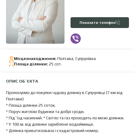
Показати телефон
Місцезнаходження:
Полтава, Супрунівка
Площа ділянки:
25 сот.
ОПИС ОБ`ЄКТА
Пропонуємо до покупки чудову ділянку в Супрунівці (7 км від
Полтави)
* Площа ділянки 25 соток.
* Поруч житлові будинки та добрі сусіди.
* Під`їзд насипний. * Світло та газ проходять по межі ділянки.
* У 100 м. від ділянки зариблене водоймище.
* Ділянка приватизована і є кадастровий номер.