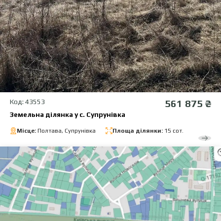
Код: 43553
561 875 ₴
Земельна ділянка у с. Супрунівка
Місце:
Полтава, Супрунівка
Площа ділянки:
15 сот.