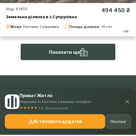
Код: 41455
494 450 ₴
Земельна ділянка в с.Супрунівка
Місце:
Полтава, Супрунівка
Площа ділянки:
10 сот.
Показати ще
Приват Житло
✕
+38 050 641 80 54
Нерухомість Полтави у вашому телефоні
+38 095 555 29 54
5.0 · Безкоштовно
ПОСЛУГИ
КОМПАНІЯ
Встановити додаток
Пізніше
Купити
Наша команда