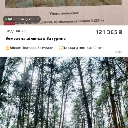
Переглядають:
7
Код: 34077
121 365 ₴
Земельна ділянка в Затурине
Місце:
Полтава, Затурине
Площа ділянки:
12 сот.