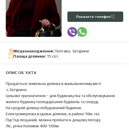
Показати телефон
Місцезнаходження:
Полтава, Затурине
Площа ділянки:
15 сот.
ОПИС ОБ`ЄКТА
Продається земельна ділянка в мальовничому місті
.с.Затурино.
Цільове призначення – для будівництва та обслуговування
жилого будинку господарських будівель та споруд.
На сусідній ділянці побудований будинок.
Електромережа вздовж ділянки, в районі 10м. газ.
Під”їзд пісщаний, можна проїхати в дощову погоду.
Ліс, річка Коломак 400-500м.