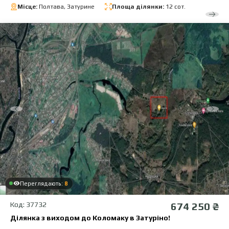
Місце:
Полтава, Затурине
Площа ділянки:
12 сот.
Переглядають:
8
Код: 37732
674 250 ₴
Ділянка з виходом до Коломаку в Затуріно!