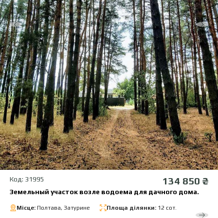
Код: 31995
134 850 ₴
Земельный участок возле водоема для дачного дома.
Місце:
Полтава, Затурине
Площа ділянки:
12 сот.