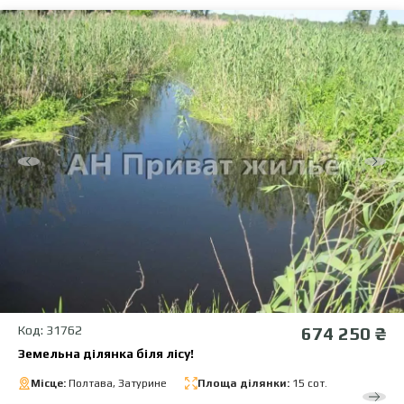
Код: 31762
674 250 ₴
Земельна ділянка біля лісу!
Місце:
Полтава, Затурине
Площа ділянки:
15 сот.