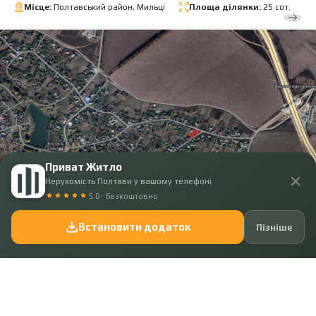
Місце:
Полтавський район, Мильці
Площа ділянки:
25 сот.
Приват Житло
✕
Нерухомість Полтави у вашому телефоні
5.0 · Безкоштовно
Встановити додаток
Пізніше