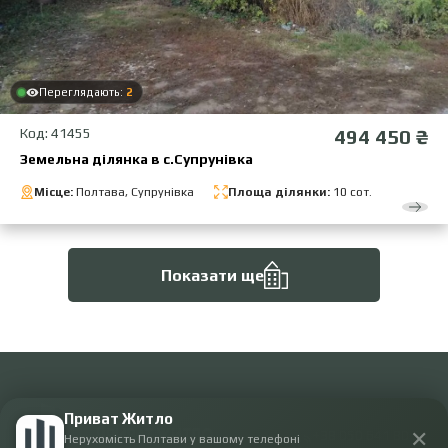
Переглядають:
2
Код: 41455
494 450 ₴
Земельна ділянка в с.Супрунівка
Місце:
Полтава, Супрунівка
Площа ділянки:
10 сот.
Показати ще
Приват Житло
✕
+38 050 641 80 54
Нерухомість Полтави у вашому телефоні