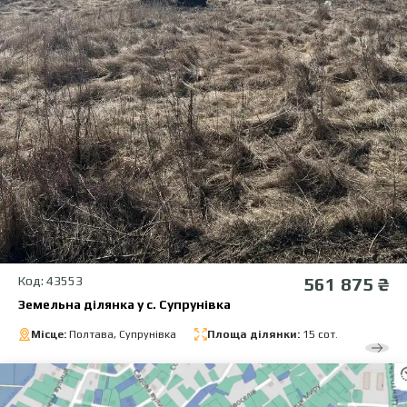
Код: 43553
561 875 ₴
Земельна ділянка у с. Супрунівка
Місце:
Полтава, Супрунівка
Площа ділянки:
15 сот.