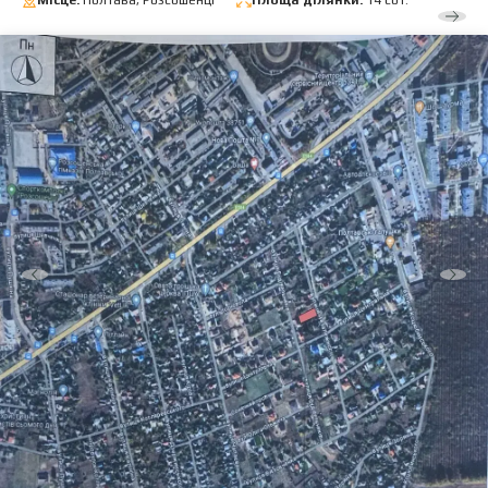
Місце:
Полтава, Розсошенці
Площа ділянки:
14 сот.