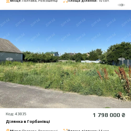
Місце:
Полтава, Розсошенці
Площа ділянки:
10 сот.
Код: 43835
1 798 000 ₴
Ділянка в Горбанівці