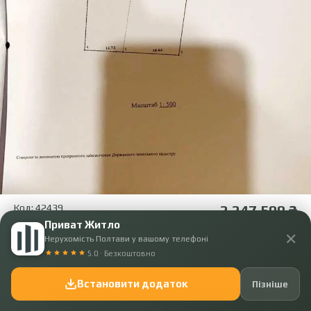
Код: 42439
2 247 500 ₴
Приват Житло
Ділянка з комерційним призначенням
✕
Нерухомість Полтави у вашому телефоні
Місце:
Полтава, Розсошенці
Площа ділянки:
17 сот.
5.0 · Безкоштовно
Встановити додаток
Пізніше
Показати ще