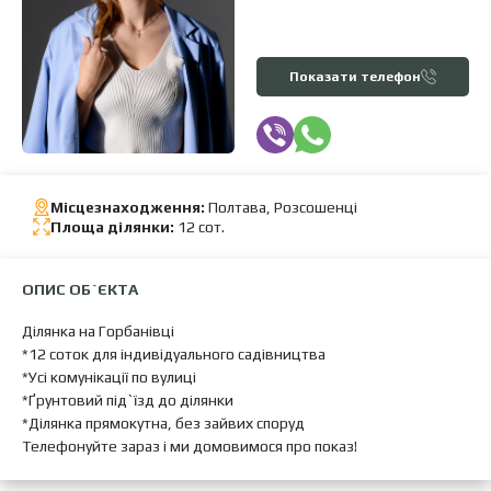
Показати телефон
Місцезнаходження:
Полтава, Розсошенці
Площа ділянки:
12 сот.
ОПИС ОБ`ЄКТА
Ділянка на Горбанівці
*12 соток для індивідуального садівництва
*Усі комунікації по вулиці
*Ґрунтовий під`їзд до ділянки
*Ділянка прямокутна, без зайвих споруд
Телефонуйте зараз і ми домовимося про показ!