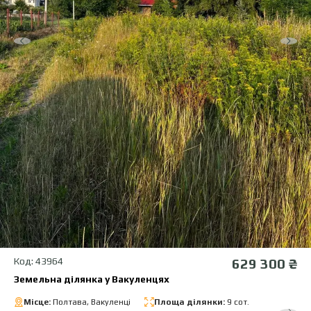
Код: 43964
629 300 ₴
Земельна ділянка у Вакуленцях
Місце:
Полтава, Вакуленці
Площа ділянки:
9 сот.