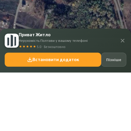
Приват Житло
✕
Нерухомість Полтави у вашому телефоні
Код: 40649
269 700 ₴
5.0 · Безкоштовно
Земельна ділянка поряд з лісом
Встановити додаток
Пізніше
Місце:
Полтава, Вакуленці
Площа ділянки:
10 сот.
Показати ще