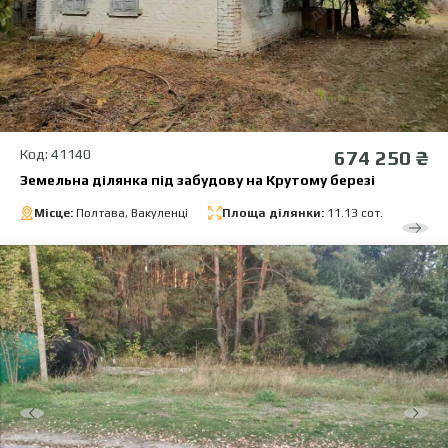
Код: 41140
674 250 ₴
Земельна ділянка під забудову на Крутому березі
Місце:
Полтава, Вакуленці
Площа ділянки:
11.13 сот.