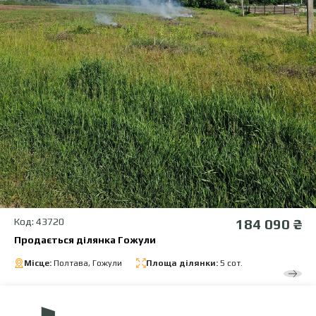
Код: 43720
184 090 ₴
Продається ділянка Гожули
Місце:
Полтава, Гожули
Площа ділянки:
5 сот.