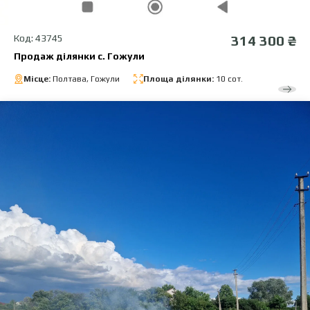
Код: 43745
314 300 ₴
Продаж ділянки с. Гожули
Місце:
Полтава, Гожули
Площа ділянки:
10 сот.