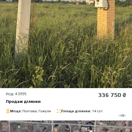
Код: 43995
336 750 ₴
Продаж ділянки
Місце:
Полтава, Гожули
Площа ділянки:
14 сот.