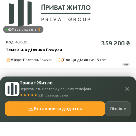
Переглядають:
6
Код: 43635
359 200 ₴
Земельна ділянка Гожули
Місце:
Полтава, Гожули
Площа ділянки:
15 сот.
Приват Житло
✕
Нерухомість Полтави у вашому телефоні
5.0 · Безкоштовно
Встановити додаток
Пізніше
Переглядають:
4
Код: 43566
359 200 ₴
Земельна ділянка під забудову в Гожулах