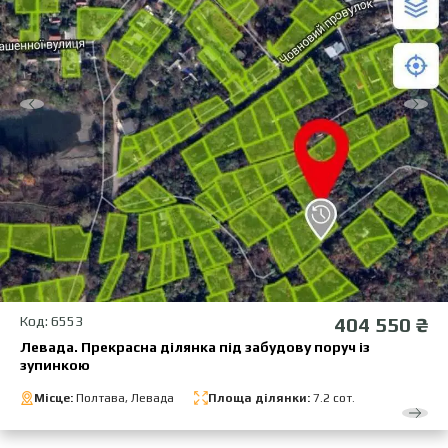
Код: 6553
404 550 ₴
Левада. Прекрасна ділянка під забудову поруч із
зупинкою
Місце:
Полтава, Левада
Площа ділянки:
7.2 сот.