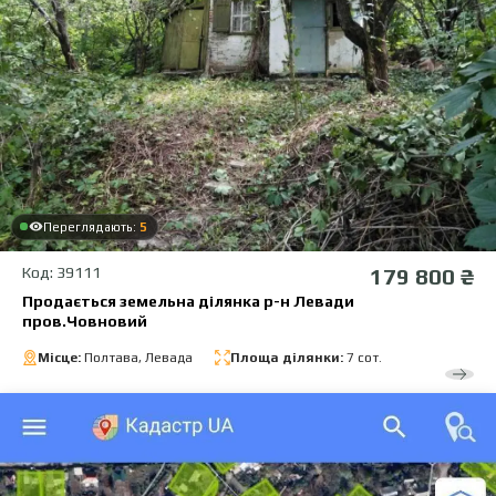
Переглядають:
5
Код: 39111
179 800 ₴
Продається земельна ділянка р-н Левади
пров.Човновий
Місце:
Полтава, Левада
Площа ділянки:
7 сот.