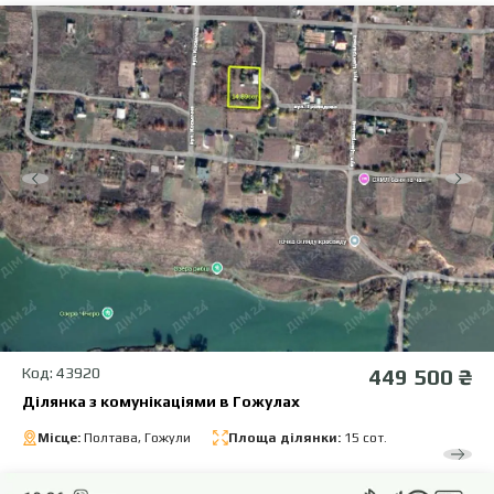
Код: 43920
449 500 ₴
Ділянка з комунікаціями в Гожулах
Місце:
Полтава, Гожули
Площа ділянки:
15 сот.