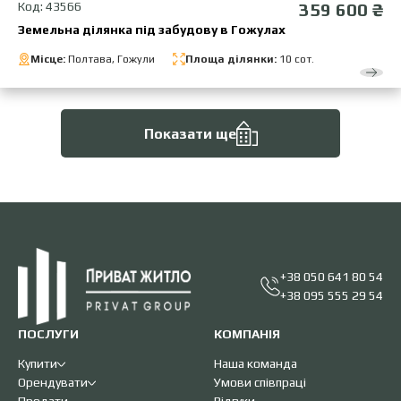
Код: 43566
359 600 ₴
Земельна ділянка під забудову в Гожулах
Місце:
Полтава, Гожули
Площа ділянки:
10 сот.
Показати ще
+38 050 641 80 54
+38 095 555 29 54
ПОСЛУГИ
КОМПАНІЯ
Купити
Наша команда
Орендувати
Умови співпраці