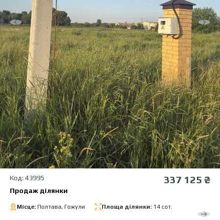
Код: 43995
337 125 ₴
Продаж ділянки
Місце:
Полтава, Гожули
Площа ділянки:
14 сот.