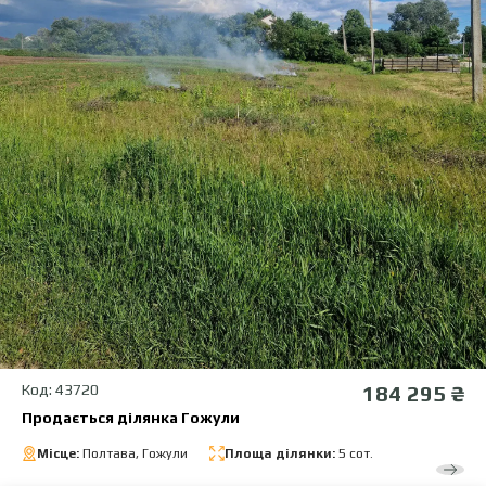
Код: 43720
184 295 ₴
Продається ділянка Гожули
Місце:
Полтава, Гожули
Площа ділянки:
5 сот.