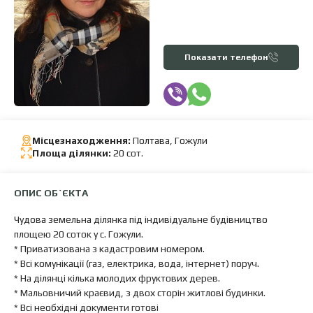
Показати телефон
Місцезнаходження:
Полтава, Гожули
Площа ділянки:
20 сот.
ОПИС ОБ`ЄКТА
Чудова земельна ділянка під індивідуальне будівництво
площею 20 соток у с. Гожули.
* Приватизована з кадастровим номером.
* Всі комунікації (газ, електрика, вода, інтернет) поруч.
* На ділянці кілька молодих фруктових дерев.
* Мальовничий краєвид, з двох сторін житлові будинки.
* Всі необхідні документи готові