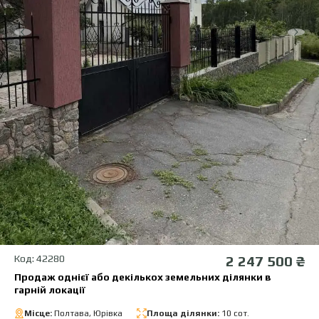
Код: 42280
2 247 500 ₴
Продаж однієї або декількох земельних ділянки в
гарній локації
Місце:
Полтава, Юрівка
Площа ділянки:
10 сот.