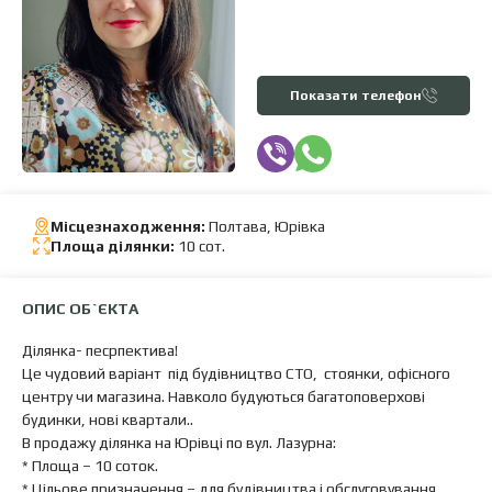
Показати телефон
Місцезнаходження:
Полтава, Юрівка
Площа ділянки:
10 сот.
ОПИС ОБ`ЄКТА
Ділянка- песрпектива!
Це чудовий варіант під будівництво СТО, стоянки, офісного
центру чи магазина. Навколо будуються багатоповерхові
будинки, нові квартали..
В продажу ділянка на Юрівці по вул. Лазурна:
* Площа – 10 соток.
* Цільове призначення – для будівництва і обслуговування