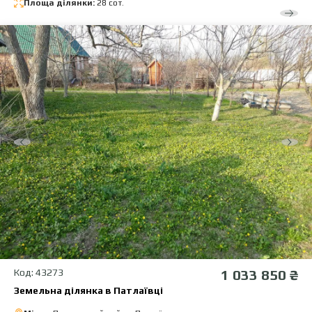
Площа ділянки:
28 сот.
Код: 43273
1 033 850 ₴
Земельна ділянка в Патлаївці