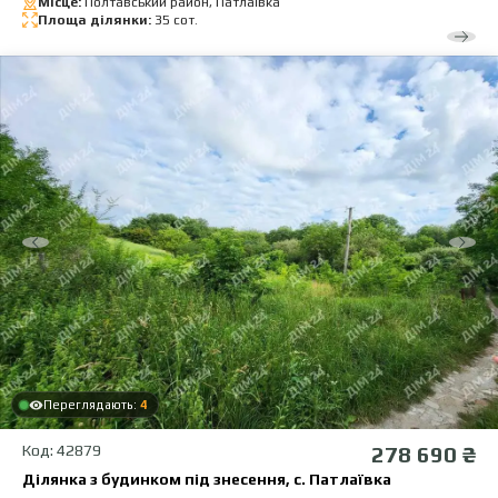
Місце:
Полтавський район, Патлаївка
Площа ділянки:
35 сот.
Переглядають:
4
Код: 42879
278 690 ₴
Ділянка з будинком під знесення, с. Патлаївка