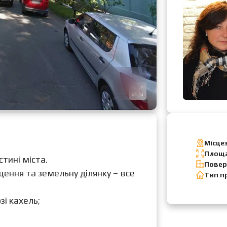
Місце
Площ
тині міста.
Повер
ення та земельну ділянку – все
Тип п
зі кахель;