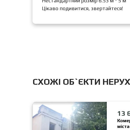
Нестандартний розмір 6.53 м * 5 м
Цікаво подивитися, звертайтеся!
CХОЖІ ОБ`ЄКТИ НЕРУ
13 
Комер
міст