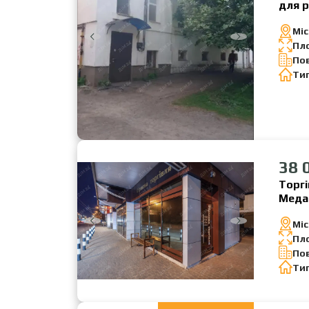
для р
Міс
Пл
По
Ти
38 
Торгі
Меда
Міс
Пл
По
Ти