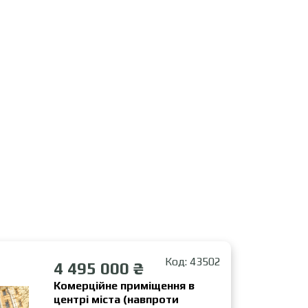
Код: 43502
4 495 000 ₴
Комерційне приміщення в
центрі міста (навпроти