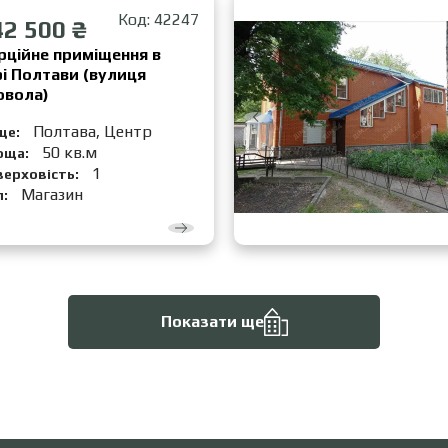
Код: 42247
42 500 ₴
рційне приміщення в
і Полтави (вулиця
овола)
Полтава, Центр
це:
50 кв.м
оща:
1
верховість:
Магазин
п:
Показати ще