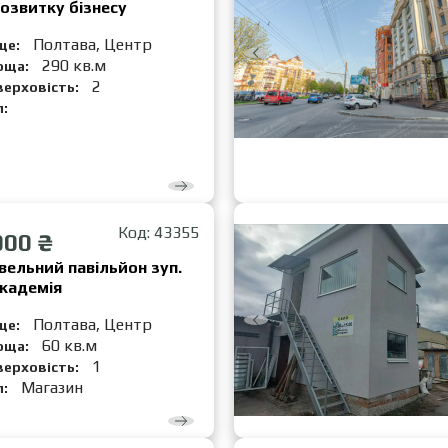
озвитку бізнесу
Полтава, Центр
це:
290 кв.м
оща:
2
верховість:
п:
Код: 43355
000 ₴
вельний павільйон зуп.
кадемія
Полтава, Центр
це:
60 кв.м
оща:
1
верховість:
Магазин
п: