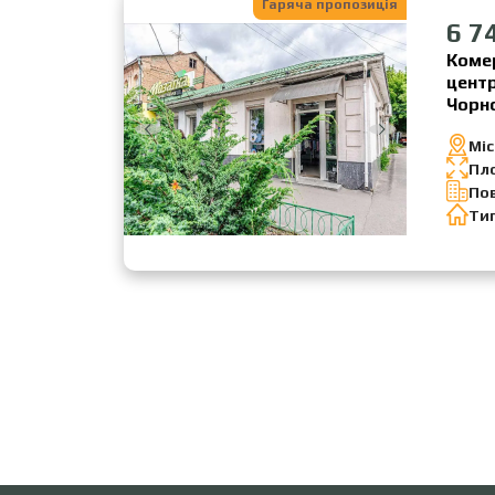
Гаряча пропозиція
6 7
Коме
центр
Чорн
Міс
Пл
По
Ти