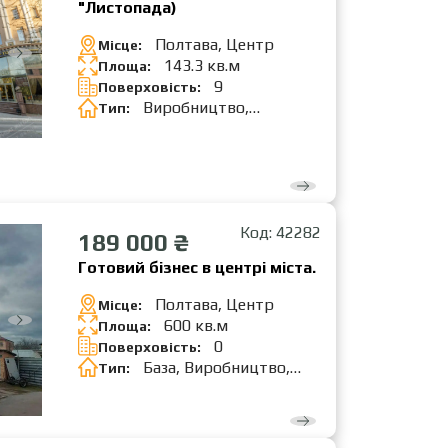
"Листопада)
Полтава, Центр
Місце:
143.3 кв.м
Площа:
9
Поверховість:
Виробництво,
Тип:
Майстерні, Офіс, Перукарня,
Салон краси, Склад,
Стомат.кабінет, Цех
Код: 42282
189 000 ₴
Готовий бізнес в центрі міста.
Полтава, Центр
Місце:
600 кв.м
Площа:
0
Поверховість:
База, Виробництво,
Тип:
Майстерні, Склад