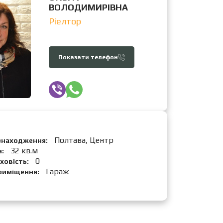
ВОЛОДИМИРІВНА
Ріелтор
Показати телефон
Полтава, Центр
знаходження:
32 кв.м
а:
0
ховість:
Гараж
риміщення: