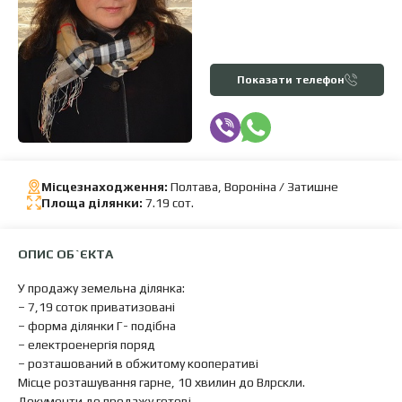
Показати телефон
Місцезнаходження:
Полтава, Вороніна / Затишне
Площа ділянки:
7.19 сот.
ОПИС ОБ`ЄКТА
У продажу земельна ділянка:
– 7,19 соток приватизовані
– форма ділянки Г- подібна
– електроенергія поряд
– розташований в обжитому кооперативі
Місце розташування гарне, 10 хвилин до Влрскли.
Документи до продажу готові.