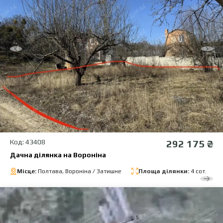
Код: 43408
292 175 ₴
Дачна ділянка на Вороніна
Місце:
Полтава, Вороніна / Затишне
Площа ділянки:
4 сот.