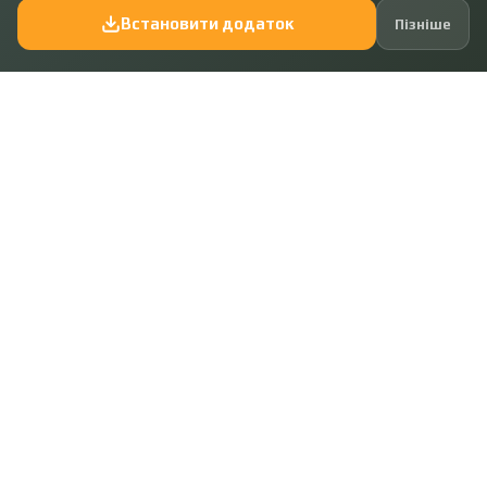
Встановити додаток
Пізніше
Код: 43303
224 750 ₴
Продається земельна ділянка на Вороніна
Місце:
Полтава, Вороніна / Затишне
Площа ділянки:
11 сот.