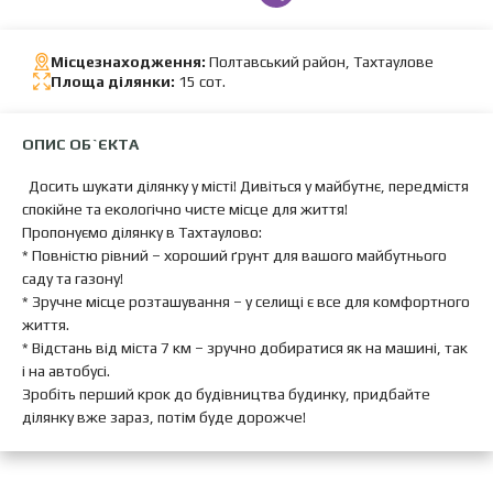
Місцезнаходження:
Полтавський район, Тахтаулове
Площа ділянки:
15 сот.
ОПИС ОБ`ЄКТА
Досить шукати ділянку у місті! Дивіться у майбутнє, передмістя
спокійне та екологічно чисте місце для життя!
Пропонуємо ділянку в Тахтаулово:
* Повністю рівний – хороший ґрунт для вашого майбутнього
саду та газону!
* Зручне місце розташування – у селищі є все для комфортного
життя.
* Відстань від міста 7 км – зручно добиратися як на машині, так
і на автобусі.
Зробіть перший крок до будівництва будинку, придбайте
ділянку вже зараз, потім буде дорожче!