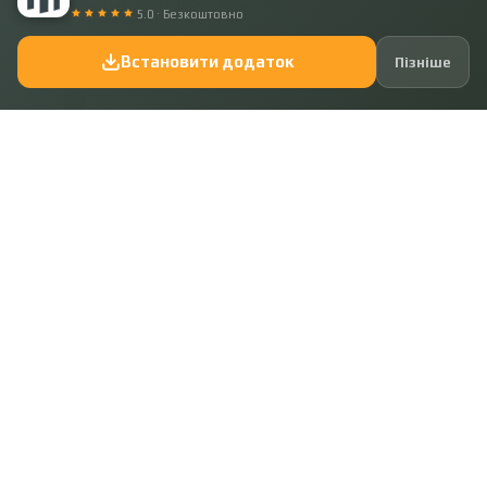
Місце:
Полтавський район, Тахтаулове
5.0 · Безкоштовно
Площа ділянки:
5 сот.
Встановити додаток
Пізніше
Код: 41906
67 425 ₴
Земельна ділянка майже даром !
Місце:
Полтавський район, Тахтаулове
Площа ділянки:
15 сот.