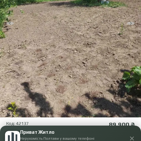
Код: 42137
89 900 ₴
Продається ділянка в дачному кооперативі
Приват Житло
✕
Нерухомість Полтави у вашому телефоні