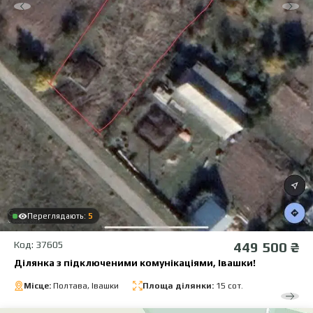
Переглядають:
5
Код: 37605
449 500 ₴
Ділянка з підключеними комунікаціями, Івашки!
Місце:
Полтава, Івашки
Площа ділянки:
15 сот.