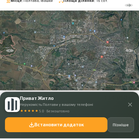
Місце:
Полтава, Івашки
Площа ділянки:
16 сот.
Код: 37347
134 850 ₴
Приват Житло
✕
Земельна ділянка в Івашках
Нерухомість Полтави у вашому телефоні
5.0 · Безкоштовно
Місце:
Полтава, Івашки
Площа ділянки:
15 сот.
Встановити додаток
Пізніше