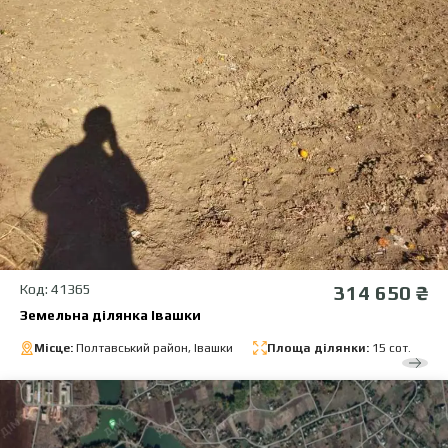
Код: 41365
314 650 ₴
Земельна ділянка Івашки
Місце:
Полтавський район, Івашки
Площа ділянки:
15 сот.