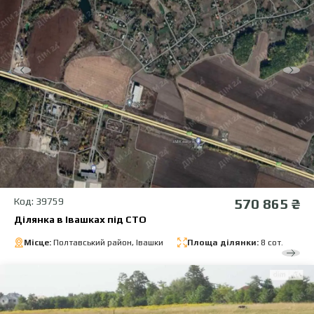
Код: 39759
570 865 ₴
Ділянка в Івашках під СТО
Місце:
Полтавський район, Івашки
Площа ділянки:
8 сот.