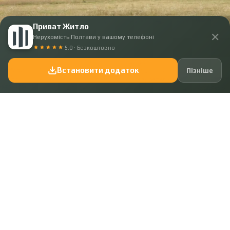
Приват Житло
✕
Нерухомість Полтави у вашому телефоні
5.0 · Безкоштовно
Встановити додаток
Пізніше
Код: 39080
314 650 ₴
Земельна ділянка в Івашках.
Місце:
Полтавський район, Івашки
Площа ділянки:
15 сот.